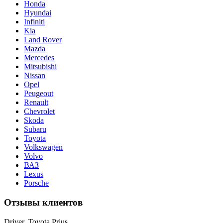
Honda
Hyundai
Infiniti
Kia
Land Rover
Mazda
Mercedes
Mitsubishi
Nissan
Opel
Peugeout
Renault
Chevrolet
Skoda
Subaru
Toyota
Volkswagen
Volvo
ВАЗ
Lexus
Porsche
Отзывы клиентов
Driver, Toyota Prius